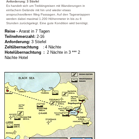
Anforderung: 3 Stiefel
Es handelt sich um Trekkingreisen mit Wanderungen in
einfachem Gelände mit hin und wieder etwas
anspruchsvolleren Weg Passagen. Auf den Tagesetappen
werden dabei maximal 1.200 Höhenmeter in bis zu 6
Stunden zurückgelegt. Eine gute Kondition wird benötigt.
Reise -
Ararat in 7 Tagen
Teilnehmerzahl:
2-16
Anforderung:
3 Stiefel
:
Zeltübernachtung
4 Nächte
:
Hotelübernach
tung
2 Näc
hte in 3 *** 2
Näc
hte
Hotel