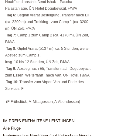
Noah” und anschließend Ishak- Pascha-
Palastanlage, ÜN Hotel Dogubeyazit, F/M/A
Tag 6:
Beginn Ararat Besteigung, Transfer nach Eli
(ca. 2200 m) und Trekking zum Camp 1 (ca. 3200
m), ÜN Zelt, F/M/A
Tag 7:
Camp 1 zum Camp 2 (ca. 4170 m), ÜN Zelt,
F/M/A
Tag 8:
Gipfel Ararat (5137 m), ca. 5 Stunden, weiter
Abstieg zum Camp 1,
insg. 10 bis 12 Stunden, ÜN Zelt, F/M/A
Tag 9:
Abstieg nach Eli, Transfer nach Dogubeyazit
zum Essen, Weiterfahrt nach Van, ÜN Hotel, F/M/A
Tag 10:
Transfer zum Airport Van und Ende des
Services! F
(F-Frühstück, M-Mittagessen, A-Abendessen)
IM PREIS ENTHALTENE LEISTUNGEN:
Alle Flüge
Einheimisches Bergführer (laut türkischem Gesetz