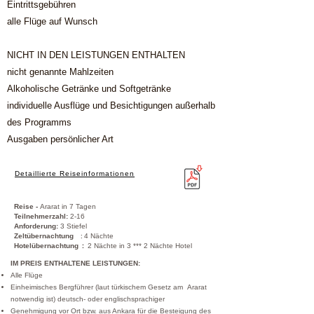
Eintrittsgebühren
alle Flüge auf Wunsch
NICHT IN DEN LEISTUNGEN ENTHALTEN
nicht genannte Mahlzeiten
Alkoholische Getränke und Softgetränke
individuelle Ausflüge und Besichtigungen außerhalb
des Programms
Ausgaben persönlicher Art
Detaillierte Reiseinformationen
Reise -
Ararat in 7 Tagen
Teilnehmerzahl:
2-16
Anforderung:
3 Stiefel
:
Zeltübernachtung
4 Nächte
:
Hotelübernachtung
2 Nächte in 3 *** 2 Nächte
Hotel
IM PREIS ENTHALTENE LEISTUNGEN:
Alle Flüge
Einheimisches Bergführer (laut türkischem Gesetz am Ararat
notwendig ist) deutsch- oder englischsprachiger
Genehmigung vor Ort bzw. aus Ankara für die Besteigung des