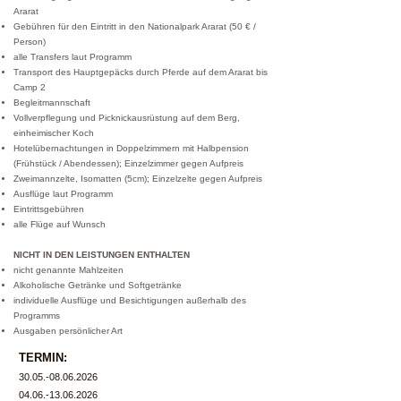
Ararat
Gebühren für den Eintritt in den Nationalpark Ararat (50 € /
Person)
alle Transfers laut Programm
Transport des Hauptgepäcks durch Pferde auf dem Ararat bis
Camp 2
Begleitmannschaft
Vollverpflegung und Picknickausrüstung auf dem Berg,
einheimischer Koch
Hotelübernachtungen in Doppelzimmern mit Halbpension
(Frühstück / Abendessen); Einzelzimmer gegen Aufpreis
Zweimannzelte, Isomatten (5cm); Einzelzelte gegen Aufpreis
Ausflüge laut Programm
Eintrittsgebühren
alle Flüge auf Wunsch
NICHT IN DEN LEISTUNGEN ENTHALTEN
nicht genannte Mahlzeiten
Alkoholische Getränke und Softgetränke
individuelle Ausflüge und Besichtigungen außerhalb des
Programms
Ausgaben persönlicher Art
TERMIN:
30.05.-08.06.2026
04.06.-13.06.2026