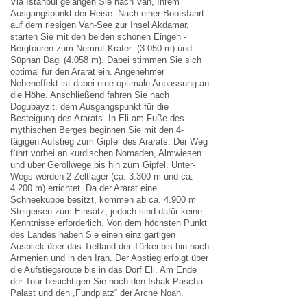
Via Istanbul gelangen Sie nach Van, Ihrem
Ausgangspunkt der Reise. Nach einer Bootsfahrt
auf dem riesigen Van-See zur Insel Akdamar,
starten Sie mit den beiden schönen Eingeh -
Bergtouren zum Nemrut Krater (3.050 m) und
Süphan Dagi (4.058 m). Dabei stimmen Sie sich
optimal für den Ararat ein. Angenehmer
Nebeneffekt ist dabei eine optimale Anpassung an
die Höhe. Anschließend fahren Sie nach
Dogubayzit, dem Ausgangspunkt für die
Besteigung des Ararats. In Eli am Fuße des
mythischen Berges beginnen Sie mit den 4-
tägigen Aufstieg zum Gipfel des Ararats. Der Weg
führt vorbei an kurdischen Nomaden, Almwiesen
und über Geröllwege bis hin zum Gipfel. Unter-
Wegs werden 2 Zeltlager (ca. 3.300 m und ca.
4.200 m) errichtet. Da der Ararat eine
Schneekuppe besitzt, kommen ab ca. 4.900 m
Steigeisen zum Einsatz, jedoch sind dafür keine
Kenntnisse erforderlich. Von dem höchsten Punkt
des Landes haben Sie einen einzigartigen
Ausblick über das Tiefland der Türkei bis hin nach
Armenien und in den Iran. Der Abstieg erfolgt über
die Aufstiegsroute bis in das Dorf Eli. Am Ende
der Tour besichtigen Sie noch den Ishak-Pascha-
Palast und den „Fundplatz“ der Arche Noah.