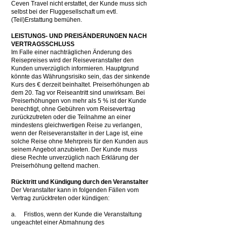
Ceven Travel nicht erstattet, der Kunde muss sich
selbst bei der Fluggesellschaft um evtl.
(Teil)Erstattung bemühen.
LEISTUNGS- UND PREISÄNDERUNGEN NACH
VERTRAGSSCHLUSS
Im Falle einer nachträglichen Änderung des
Reisepreises wird der Reiseveranstalter den
Kunden unverzüglich informieren. Hauptgrund
könnte das Währungsrisiko sein, das der sinkende
Kurs des € derzeit beinhaltet. Preiserhöhungen ab
dem 20. Tag vor Reiseantritt sind unwirksam. Bei
Preiserhöhungen von mehr als 5 % ist der Kunde
berechtigt, ohne Gebühren vom Reisevertrag
zurückzutreten oder die Teilnahme an einer
mindestens gleichwertigen Reise zu verlangen,
wenn der Reiseveranstalter in der Lage ist, eine
solche Reise ohne Mehrpreis für den Kunden aus
seinem Angebot anzubieten. Der Kunde muss
diese Rechte unverzüglich nach Erklärung der
Preiserhöhung geltend machen.
Rücktritt und Kündigung durch den Veranstalter
Der Veranstalter kann in folgenden Fällen vom
Vertrag zurücktreten oder kündigen:
a. Fristlos, wenn der Kunde die Veranstaltung
ungeachtet einer Abmahnung des