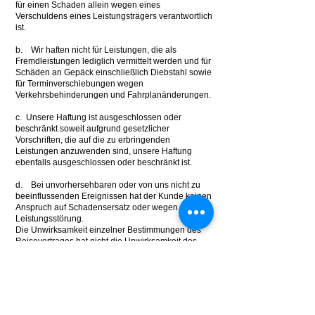
für einen Schaden allein wegen eines
Verschuldens eines Leistungsträgers verantwortlich
ist.
b. Wir haften nicht für Leistungen, die als
Fremdleistungen lediglich vermittelt werden und für
Schäden an Gepäck einschließlich Diebstahl sowie
für Terminverschiebungen wegen
Verkehrsbehinderungen und Fahrplanänderungen.
c. Unsere Haftung ist ausgeschlossen oder
beschränkt soweit aufgrund gesetzlicher
Vorschriften, die auf die zu erbringenden
Leistungen anzuwenden sind, unsere Haftung
ebenfalls ausgeschlossen oder beschränkt ist.
d. Bei unvorhersehbaren oder von uns nicht zu
beeinflussenden Ereignissen hat der Kunde keinen
Anspruch auf Schadensersatz oder wegen
Leistungsstörung.
Die Unwirksamkeit einzelner Bestimmungen des
Reisevertrages hat nicht die Unwirksamkeit des
gesamten Vertrages zur Folge.
HINWEISE ZU VERSICHERUNGEN
Im Reisepreis ist keine
Rücktrittskostenversicherung enthalten. Wir
empfehlen den Abschluss derselben.