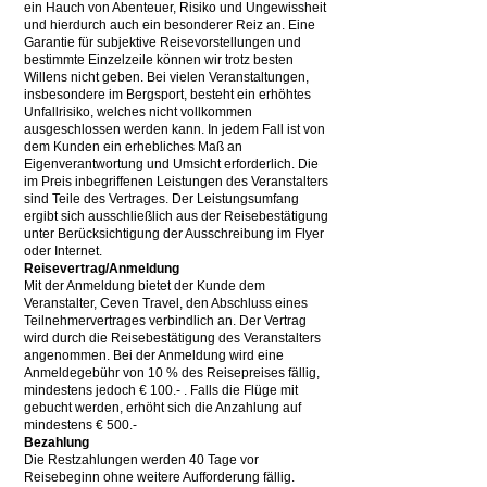
ein Hauch von Abenteuer, Risiko und Ungewissheit
und hierdurch auch ein besonderer Reiz an. Eine
Garantie für subjektive Reisevorstellungen und
bestimmte Einzelzeile können wir trotz besten
Willens nicht geben. Bei vielen Veranstaltungen,
insbesondere im Bergsport, besteht ein erhöhtes
Unfallrisiko, welches nicht vollkommen
ausgeschlossen werden kann. In jedem Fall ist von
dem Kunden ein erhebliches Maß an
Eigenverantwortung und Umsicht erforderlich. Die
im Preis inbegriffenen Leistungen des Veranstalters
sind Teile des Vertrages. Der Leistungsumfang
ergibt sich ausschließlich aus der Reisebestätigung
unter Berücksichtigung der Ausschreibung im Flyer
oder Internet.
Reisevertrag/Anmeldung
Mit der Anmeldung bietet der Kunde dem
Veranstalter, Ceven Travel, den Abschluss eines
Teilnehmervertrages verbindlich an. Der Vertrag
wird durch die Reisebestätigung des Veranstalters
angenommen. Bei der Anmeldung wird eine
Anmeldegebühr von 10 % des Reisepreises fällig,
mindestens jedoch € 100.- . Falls die Flüge mit
gebucht werden, erhöht sich die Anzahlung auf
mindestens € 500.-
Bezahlung
Die Restzahlungen werden 40 Tage vor
Reisebeginn ohne weitere Aufforderung fällig.