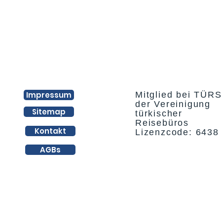
Impressum
Mitglied bei TÜR
der Vereinigung
Sitemap
türkischer
Reisebüros
Kontakt
Lizenzcode: 6438
AGBs