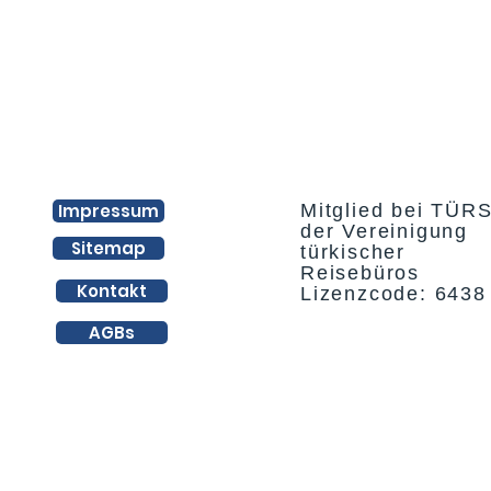
Impressum
Mitglied bei TÜR
der Vereinigung
Sitemap
türkischer
Reisebüros
Kontakt
Lizenzcode: 6438
AGBs