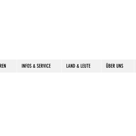
REN
INFOS & SERVICE
LAND & LEUTE
ÜBER UNS