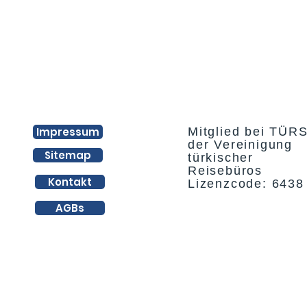
Impressum
Mitglied bei TÜR
der Vereinigung
Sitemap
türkischer
Reisebüros
Kontakt
Lizenzcode: 6438
AGBs