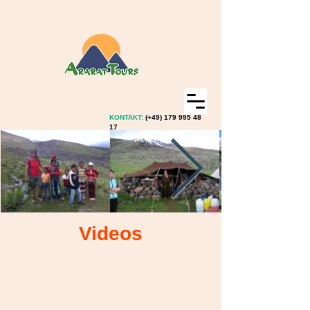
KONTAKT:
(+49)
179 995 48
17
Videos