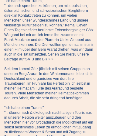
"Ich habe einen Traum,"...
".. deutsch sprechen zu können, um mit deutschen,
österreichischen und schweizerischen Bergführern
direkt in Kontakt treten zu können, um vielen
Menschen unser wunderschönes Land und unsere
vielseitige Kultur zeigen zu können." Kemal Ceven
Eines Tages rief der berühmte Extrembergsteiger Götz
Wiegand bei mir an. Ich lernte ihn zusammen mit
Frank Meutzner und der Pfarrerin Ulrike Aldebert aus
München kennen. Die Drei wollten gemeinsam mit mir
einen Film über den Berg Ararat drehen, was wir dann
auch in die Tat umsetzten. Sehen Sie hierzu unsere
Beiträge auf SAT3 und BR » ».
Seitdem kommt Götz jährlich mit seinen Gruppen an
unseren Berg Ararat. In den Wintermonaten lebe ich in
Deutschland und organisiere von dort Ihre
Traumtouren. Im Frühjahr bis Herbst bin ich selbst in
meiner Heimat am Fuße des Ararat und begleite
Touren. Viele Menschen meiner Heimat bekommen
dadurch Arbeit, die sie sehr dringend benötigen.
''Ich habe einen Traum,"...
"... ökonomisch & ökologisch nachhaltigen Tourismus
in unserer Region weiter auszubauen und den
Menschen hier vor Ort dadurch die Möglichkeit auf ein
selbst bestimmtes Leben zu ermöglichen mit Zugang
zu fließendem Wasser & Strom und mit Zugang zu