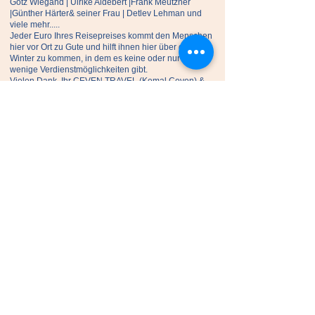
Götz Wiegand | Ulrike Aldebert |Frank Meutzner
|Günther Härter& seiner Frau | Detlev Lehman und
viele mehr.....
Jeder Euro Ihres Reisepreises kommt den Menschen
hier vor Ort zu Gute und hilft ihnen hier über den
Winter zu kommen, in dem es keine oder nur sehr
wenige Verdienstmöglichkeiten gibt.
Vielen Dank. Ihr CEVEN TRAVEL (Kemal Ceven) &
Team