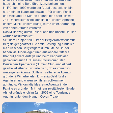
habe ich meine Bergführerlizenz bekommen.
Im Frühjahr 1990 wurde der Ararat gesperrt. Ich bin
aus meinem Traum aufgewacht. Für unsere Familie
und viele andere Kurden begann eine sehr schwere
Zeit. Unsere kurdische Identität d.h. unsere Sprache,
unsere Musik, unsere Kultur, wurde unter Androhung
von hohen Strafen verboten.
Das Militär zog durch unser Land und unsere Häuser
wurden oft durchsucht.
Seit dem Frühjahr 2000 ist der Berg Ararat wieder für
Bergsteiger geöffnet. Die erste Besteigung führte ich
mit türkischen Bergsteigern durch. Meine Brüder
haben viel für die Agenturen aus andere Orte vie
Istanbul,Ankara.Antalya und beim Kappadokien
gebiet und auch für Hauser-Exkursionen, den
Deutschen Alpenverein (Summit Club) und Alibert
gearbeitet. Aber ich wusste nicht, ob es immer so
weitergehen konnte. Sollte ich selbst eine Agentur
gründen? Wir arbeiteten für wenig Geld für die
Agenturen und waren von ihnen vollkommen
abhängig. Mir kam die Idee, eine Agentur in der
Familie zu gründen. Mit meinem zweitältesten Bruder
Ahmet gründete ich im Jahr 2002 eine Tourismus
Agentur unter dem Namen Ceven Travel.