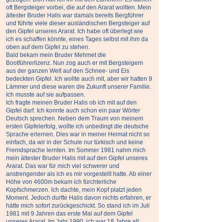
oft Bergsteiger vorbei, die auf den Ararat wollten. Mein
ältester Bruder Halis war damals bereits Bergführer
und führte viele dieser ausländischen Bergsteiger auf
den Gipfel unseres Ararat. Ich habe oft überlegt wie
ich es schaffen könnte, eines Tages selbst mit ihm da
oben auf dem Gipfel zu stehen.
Bald bekam mein Bruder Mehmet die
Bootführerlizenz. Nun zog auch er mit Bergsteigern
aus der ganzen Welt auf den Schnee- und Eis
bedeckten Gipfel. Ich wollte auch mit, aber wir hatten 9
Lämmer und diese waren die Zukunft unserer Familie.
Ich musste auf sie aufpassen.
Ich fragte meinen Bruder Halis ob ich mit auf den
Gipfel darf. Ich konnte auch schon ein paar Wörter
Deutsch sprechen. Neben dem Traum von meinem
ersten Gipfelerfolg, wollte ich unbedingt die deutsche
Sprache erlernen. Dies war in meiner Heimat nicht so
einfach, da wir in der Schule nur türkisch und keine
Fremdsprache lernten.
Im Sommer 1981 nahm mich
mein ältester Bruder Halis mit auf den Gipfel unseres
Ararat. Das war für mich viel schwerer und
anstrengender als ich es mir vorgestellt hatte. Ab einer
Höhe von 4600m bekam ich fürchterliche
Kopfschmerzen. Ich dachte, mein Kopf platzt jeden
Moment. Jedoch durfte Halis davon nichts erfahren, er
hätte mich sofort zurückgeschickt. So stand ich im Juli
1981 mit 9 Jahren das erste Mal auf dem Gipfel
unseres Ararat. Im Jahr 1990, ich war 18 Jahre alt,