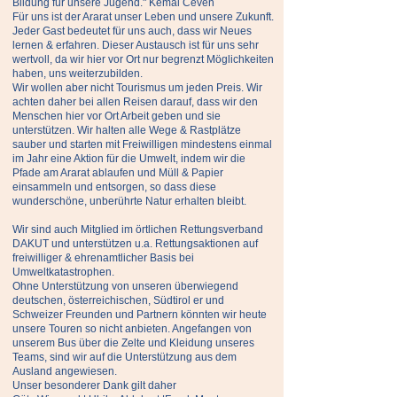
Bildung für unsere Jugend." Kemal Ceven
Für uns ist der Ararat unser Leben und unsere Zukunft.
Jeder Gast bedeutet für uns auch, dass wir Neues
lernen & erfahren. Dieser Austausch ist für uns sehr
wertvoll, da wir hier vor Ort nur begrenzt Möglichkeiten
haben, uns weiterzubilden.
Wir wollen aber nicht Tourismus um jeden Preis. Wir
achten daher bei allen Reisen darauf, dass wir den
Menschen hier vor Ort Arbeit geben und sie
unterstützen. Wir halten alle Wege & Rastplätze
sauber und starten mit Freiwilligen mindestens einmal
im Jahr eine Aktion für die Umwelt, indem wir die
Pfade am Ararat ablaufen und Müll & Papier
einsammeln und entsorgen, so dass diese
wunderschöne, unberührte Natur erhalten bleibt.
Wir sind auch Mitglied im örtlichen Rettungsverband
DAKUT und unterstützen u.a. Rettungsaktionen auf
freiwilliger & ehrenamtlicher Basis bei
Umweltkatastrophen.
Ohne Unterstützung von unseren überwiegend
deutschen, österreichischen, Südtirol er und
Schweizer Freunden und Partnern könnten wir heute
unsere Touren so nicht anbieten. Angefangen von
unserem Bus über die Zelte und Kleidung unseres
Teams, sind wir auf die Unterstützung aus dem
Ausland angewiesen.
Unser besonderer Dank gilt daher