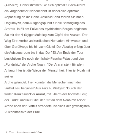
(4.058 m). Dabei stimmen Sie sich optimal für den Ararat
ein. Angenehmer Nebeneffekt ist dabei eine optimale
Anpassung an die Höhe. Anschließend fahren Sie nach
Dogubayzit, dem Ausgangspunkt für die Besteigung des
Ararats. In Eli am Fuße des mythischen Berges beginnen
Sie mit den 4-tägigen Aufstieg zum Gipfel des Ararats. Der
Weg führt vorbei an kurdischen Nomaden, Almwiesen und
über Geröllwege bis hin zum Gipfel. Der Abstieg erfolgt über
die Aufstiegsroute bis in das Dorf Eli. Am Ende der Tour
besichtigen Sie noch den Ishak-Pascha-Palast und den
„Fundplatz“ der Arche Noah. "Der Ararat steht für allen
Anfang. Hier ist die Wiege der Menschheit. Hier ist Noah mit
seiner
Arche gelandet. Hier konnten die Menschen nach der
Sintflut neu beginnen"Aus Fritz F. Pleitgen: "Durch den
wilden Kaukasus"Der Ararat, mit 5167m der höchste Berg
der Türkei und laut Bibel der Ort an dem Noah mit seiner
Arche nach der Sintflut strandete, ist eines der gewaltigsten
Vulkanmassive der Erde.
1. Tag Anreise nach Van