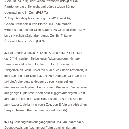
(3200 m, ca. 4 h); der Gepäcktransport erfolgt durch
Pferde, so dass Sie leicht und zügig steigen können.
Übernachtung im Zelt. (F/LP/A)
7. Tag:
Aufstieg bis zum Lager 2 (4200 m, 4 h);
Gepäcktransport durch Pferde; die Zelte stehen
windgeschützt hinter Steinmauern. Es wird nur eine relativ
kurze Nacht im Zelt, aber genug Zeit für Träume;
Übernachtung im Zelt. (F/L/A)
8. Tag:
Zum Gipfel auf 5165 m; Start um ca. 3 Uhr. Nach
ca. 5 "“ 6 h sollten Sie bei guter Witterung den höchsten
Punkt erreicht haben. Bei hartem Firn legen wir die
Steigeisen an. Vom Gipfel reicht der Blick nach Armenien, in
den Iran und über Dogubayazit zum Süphan Dagi. Und hier
soll die Arche gestrandet sein. Jeder kann seinen
Gedanken nachgehen. Bei schönem Wetter ist Zeit für eine
ausgiebige Gipfelrast. Nach dem zügigen Abstieg mit Rast
am Lager 2 und dem weiteren Abstieg (gesamt 5-6 h) bis
zum Lager 1 bleibt Ihnen dort Zeit, den Erfolg am biblischen
Berg zu feiern. Übernachtung im Zelt. (F/L/A)
9. Tag:
Abstieg zum Ausgangspunkt und Rückfahrt nach
Dogubayazit; am Nachmittag Fahrt zu einer der am