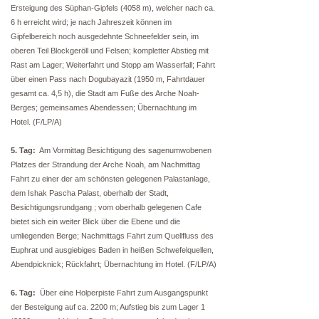
Ersteigung des Süphan-Gipfels (4058 m), welcher nach ca.
6 h erreicht wird; je nach Jahreszeit können im
Gipfelbereich noch ausgedehnte Schneefelder sein, im
oberen Teil Blockgeröll und Felsen; kompletter Abstieg mit
Rast am Lager; Weiterfahrt und Stopp am Wasserfall; Fahrt
über einen Pass nach Dogubayazit (1950 m, Fahrtdauer
gesamt ca. 4,5 h), die Stadt am Fuße des Arche Noah-
Berges; gemeinsames Abendessen; Übernachtung im
Hotel. (F/LP/A)
5. Tag:
Am Vormittag Besichtigung des sagenumwobenen
Platzes der Strandung der Arche Noah, am Nachmittag
Fahrt zu einer der am schönsten gelegenen Palastanlage,
dem Ishak Pascha Palast, oberhalb der Stadt,
Besichtigungsrundgang ; vom oberhalb gelegenen Cafe
bietet sich ein weiter Blick über die Ebene und die
umliegenden Berge; Nachmittags Fahrt zum Quellfluss des
Euphrat und ausgiebiges Baden in heißen Schwefelquellen,
Abendpicknick; Rückfahrt; Übernachtung im Hotel. (F/LP/A)
6. Tag:
Über eine Holperpiste Fahrt zum Ausgangspunkt
der Besteigung auf ca. 2200 m; Aufstieg bis zum Lager 1