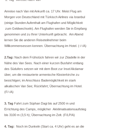
Anreise nach Van mit Ankunft ca. 17 Uhr. Meist Flug am
Morgen von Deutschland mit Türkisch Airlines via Istanbul
(einige Stunden Aufenthalt am Flughafen und Möglichkeit
zum Geldwechseln). Am Flughafen werden Sie in Empfang
genommen und zu Ihrer Unterkunft gebracht. Am Abend
lernen Sie die anderen Reiseteilnehmer beim
Willkommensessen kennen. Übernachtung im Hotel. (-/-/A)
2.Tag:
Nach dem Frühstück fahren wir zur Zitadelle in der
Nähe des Van Sees. Nach einer kurzen Busfahrt entlang
des Südufers setzen wir mit dem Boot zur Insel Akdamar
über, um die restaurierte armenische Klosterkirche zu
besichtigen; im Anschluss Bademöglichkeit im stark
alkalischen Van See; Rückfahrt; Übernachtung im Hotel.
(F/-/A)
3. Tag
Fahrt zum Süphan Dagi bis auf 2500 m und
Errichtung des Camps, möglicher Akklimatisationsaufstieg
bis 3100 m (3,5 h); Übernachtung im Zelt. (F/LP/A)
4. Tag:
Noch im Dunkeln (Start ca. 4 Uhr) geht es an die